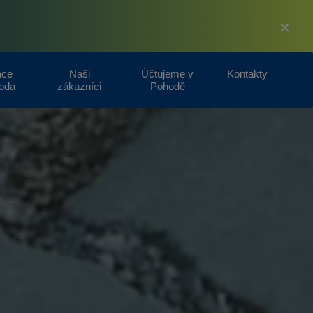
ace
Naši
Účtujeme v
Kontakty
oda
zákazníci
Pohodě