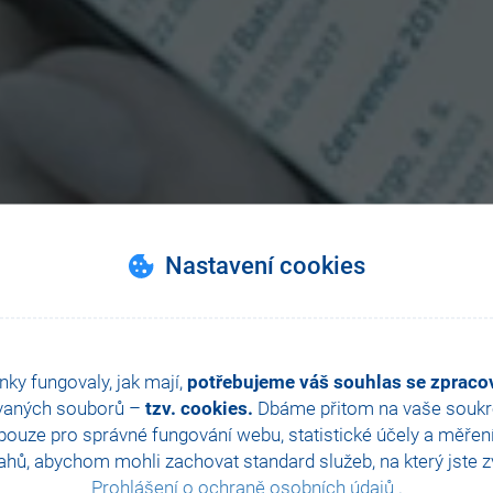
Nastavení cookies
nky fungovaly, jak mají,
potřebujeme váš souhlas se zprac
vaných souborů –
tzv. cookies.
Dbáme přitom na vaše soukro
ouze pro správné fungování webu, statistické účely a měřen
hů, abychom mohli zachovat standard služeb, na který jste zvy
Prohlášení o ochraně osobních údajů
.