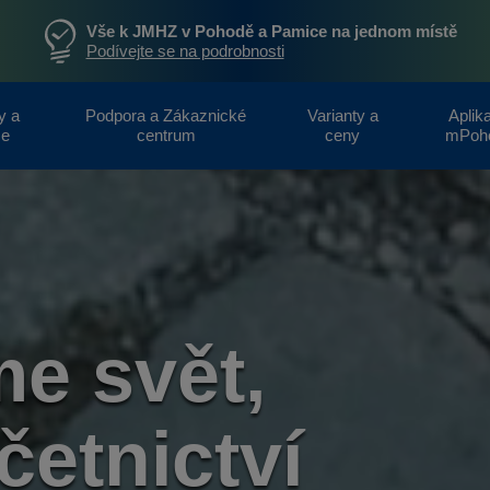
Vše k JMHZ v Pohodě a Pamice na jednom místě
Podívejte se na podrobnosti
y a
Podpora a Zákaznické
Varianty a
Aplik
ce
centrum
ceny
mPoh
me svět,
četnictví