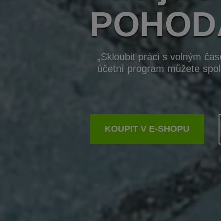
POHOD
„Skloubit práci s volným čas
účetní program můžete spole
KOUPIT V E-SHOPU