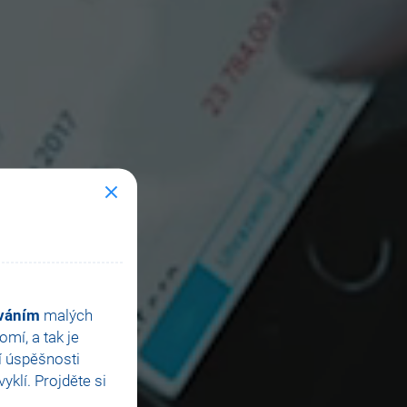
ováním
malých
mí, a tak je
í úspěšnosti
klí. Projděte si