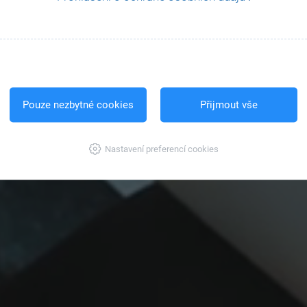
Pouze nezbytné cookies
Přijmout vše
Nastavení preferencí cookies