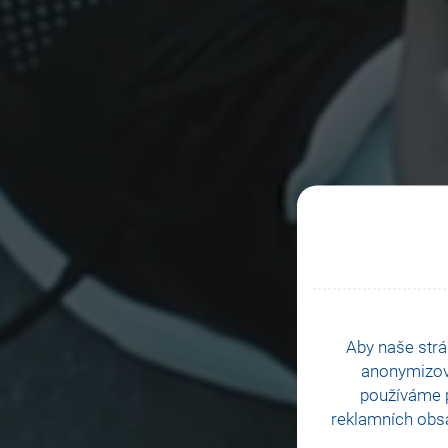
Aby naše strá
anonymizo
používáme p
reklamních obsa