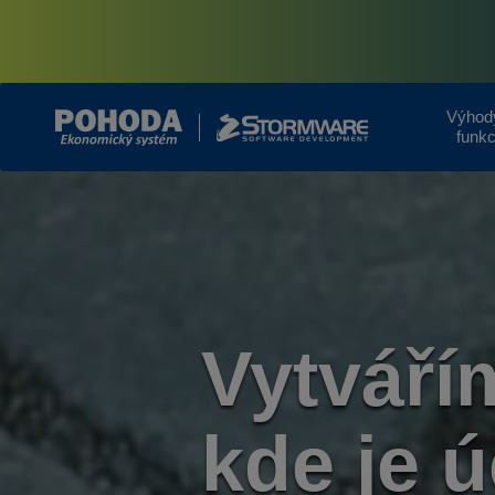
Výhod
funk
Vytváří
kde je ú