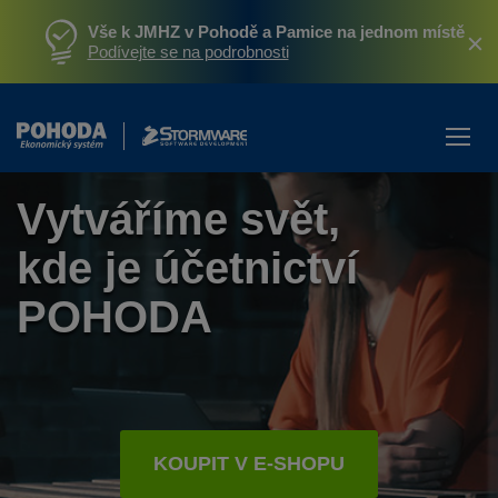
Vše k JMHZ v Pohodě a Pamice na jednom místě
Podívejte se na podrobnosti
Vytváříme svět,
kde je účetnictví
POHODA
KOUPIT V E-SHOPU