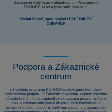
dostaneme vždy včas v aktualizacích. Pracujeme v
POHODĚ 14 let a jsme stále spokojeni.
Michal Zobač, spolumajitel / PAPÍRNICTVÍ
OSKÁREK
Podpora a Zákaznické
centrum
Uživatelům programu POHODA poskytujeme komplexní
zákaznickou podporu. V Zákaznickém centru najdete všechna
důležitá licenční čísla a jednotlivé aktualizace programu. Na e-
mailu a telefonu vám jsou k dispozici naši konzultanti na
technické a účetní podpoře, kteří vám s prací v programu rádi
pomohou; na konkrétní témata pro vás také natáčí videonávody.