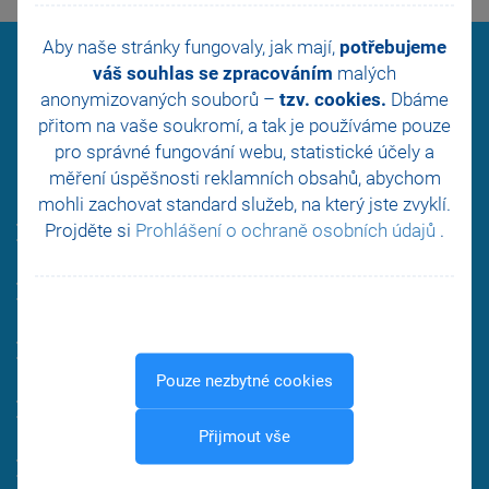
Aby naše stránky fungovaly, jak mají,
potřebujeme
váš souhlas se zpracováním
malých
anonymizovaných souborů –
tzv. cookies.
Dbáme
Více variant Pohody pro
přitom na vaše soukromí, a tak je
používáme pouze
pro správné fungování webu, statistické účely a
každého
měření úspěšnosti reklamních obsahů, abychom
mohli zachovat standard služeb, na který jste zvyklí.
Projděte si
Prohlášení o ochraně osobních údajů
.
Ideální pro živnostníky a malé firmy
Fakturace, účetnictví i daňová evidence
Kasa pro maloobchodní prodej
Pouze nezbytné cookies
Souběžná práce více uživatelů v síti
Přijmout vše
Vyšší řady pro větší bezpečí vašich dat