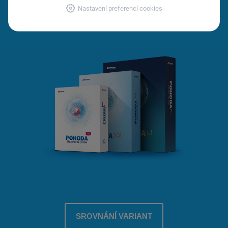
Nastavení preferencí cookies
Pokročilé nastavení přístupových práv
SROVNÁNÍ VARIANT