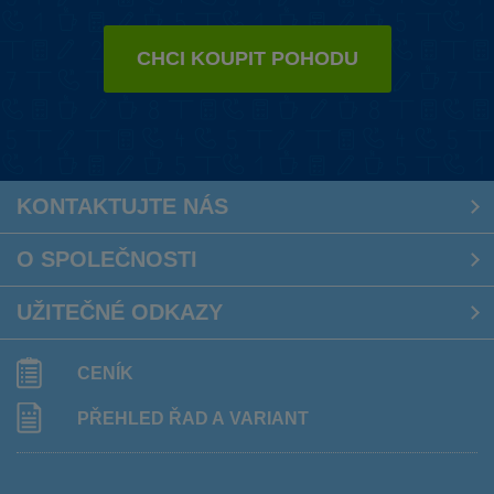
CHCI KOUPIT POHODU
KONTAKTUJTE
NÁS
O SPOLEČNOSTI
UŽITEČNÉ ODKAZY
CENÍK
PŘEHLED ŘAD A VARIANT